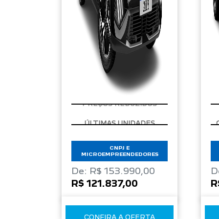
PREÇOS REDUZIDOS
CNPJ E
MICROEMPREENDEDORES
De: R$ 153.990,00
D
R$ 121.837,00
R
CONFIRA A OFERTA