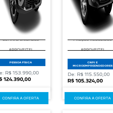
ÚLTIMAS UNIDADES
PREÇOS REDUZIDOS
PESSOA FÍSICA
CNPJ E
MICROEMPREENDEDORES
e: R$ 153.990,00
De: R$ 115.550,00
$ 124.390,00
R$ 105.324,00
CONFIRA A OFERTA
CONFIRA A OFERTA