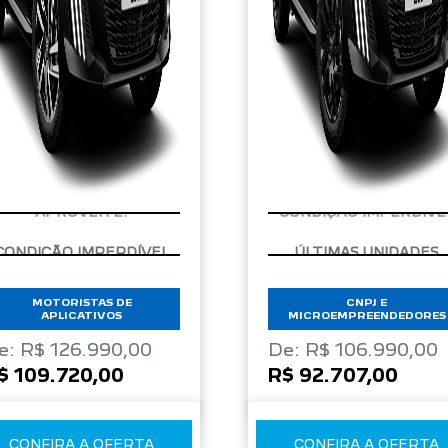
APROVEITE!
CONDIÇÃO IMPERDÍVE
MOTORISTAS DE
CNPJ E
APLICATIVOS
MICROEMPREENDEDORES
e: R$ 126.990,00
De: R$ 106.990,00
$ 109.720,00
R$ 92.707,00
CONFIRA A OFERTA
CONFIRA A OFERTA