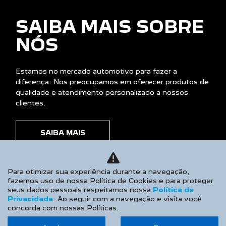
Taxistas
PEUGEOT INCLUSÃO
PÓS VENDAS
PEUGEOT CONFIANCE
Agendar Serviços
Recall
Peças e Acessórios
CONTATO
Sobre Nós
Fale Conosco
Para otimizar sua experiência durante a navegação,
fazemos uso de nossa Política de Cookies e para proteger
Agende um Emotion Drive
seus dados pessoais respeitamos nossa
Política de
Privacidade
. Ao seguir com a navegação e visita você
Trabalhe Conosco
concorda com nossas Políticas.
Política de Privacidade