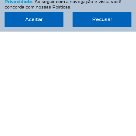
Privacidade
. Ao seguir com a navegação e visita você
concorda com nossas Políticas.
Aceitar
Recusar
TAXA ZERO
PESSOA FÍSICA
De: R$ 168.990,00
R$ 135.390,00