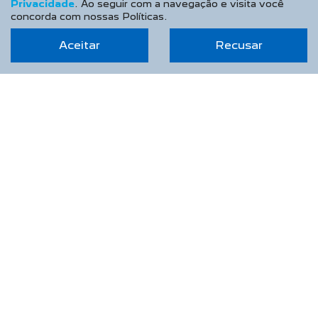
Privacidade
. Ao seguir com a navegação e visita você
concorda com nossas Políticas.
Aceitar
Recusar
TAXA ZERO
PESSOA FÍSICA
De: R$ 168.990,00
R$ 135.390,00