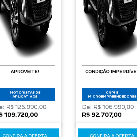
APROVEITE!
CONDIÇÃO IMPERDÍVE
MOTORISTAS DE
CNPJ E
APLICATIVOS
MICROEMPREENDEDORES
e: R$ 126.990,00
De: R$ 106.990,00
$ 109.720,00
R$ 92.707,00
CONFIRA A OFERTA
CONFIRA A OFERTA