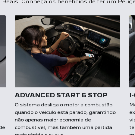
Reais. Conheça os benefícios de ter um Peuge
ADVANCED START & STOP
I
O sistema desliga o motor a combustão
Mo
quando o veículo está parado, garantindo
ex
a
não apenas maior economia de
vi
 de
combustível, mas também uma partida
te
mais rápida e suave.
ma