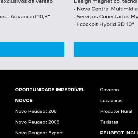
 exclusivos da versão
Design magnético, tecnolo
- Nova Central Multimídi
nnect Advanced 10,3”
- Serviços Conectados M
- i-cockpit Hybrid 3D 10”
OPORTUNIDADE IMPERDÍVEL
Governo
NOVOS
Locadoras
Novo Peugeot 208
Produtor Rural
Novo Peugeot 2008
Taxistas
Novo Peugeot Expert
PEUGEOT INCL