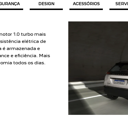
GURANÇA
DESIGN
ACESSÓRIOS
SERV
ápido. As versões GT
e T200 AT do Novo
ex com 130 cv de