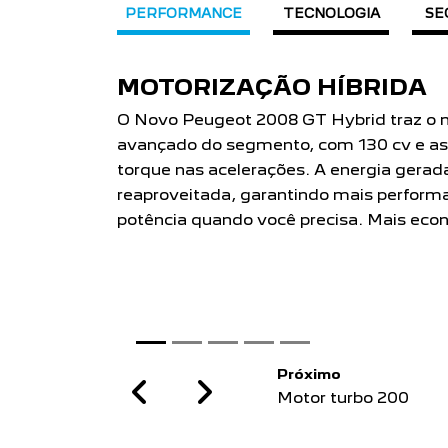
PERFORMANCE
TECNOLOGIA
SE
MOTOR TURBO 200
Potência para você ir mais longe, mais r
Hybrid T200 AT, Allure T200 AT e Activ
Peugeot 2008 com o Motor Turbo 200 Fl
potência e 200 Nm de torque.
Próximo