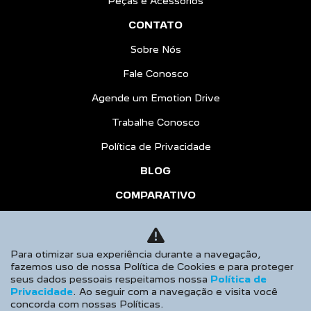
Peças e Acessórios
CONTATO
Sobre Nós
Fale Conosco
Agende um Emotion Drive
Trabalhe Conosco
Política de Privacidade
BLOG
COMPARATIVO
HÍBRIDOS
AGENDE UM TEST DRIVE
Para otimizar sua experiência durante a navegação,
fazemos uso de nossa Política de Cookies e para proteger
Desacelere. Seu bem maior é a vida.
seus dados pessoais respeitamos nossa
Política de
Privacidade
. Ao seguir com a navegação e visita você
concorda com nossas Políticas.