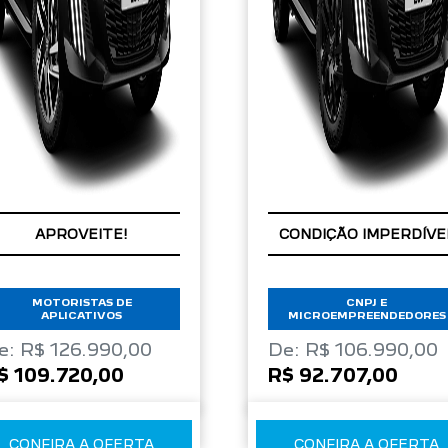
PREÇOS REDUZIDOS
APROVEITE!
APROVEITE!
CONDIÇÃO IMPERDÍVE
MOTORISTAS DE
CNPJ E
APLICATIVOS
MICROEMPREENDEDORES
e: R$ 126.990,00
De: R$ 106.990,00
$ 109.720,00
R$ 92.707,00
CONFIRA A OFERTA
CONFIRA A OFERTA