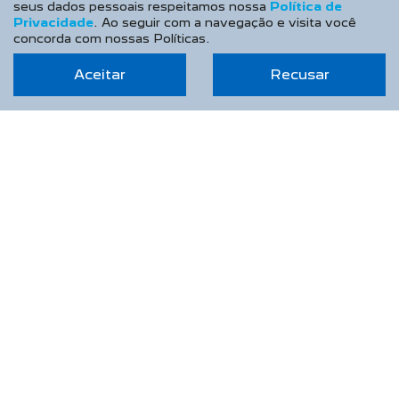
seus dados pessoais respeitamos nossa
Política de
CONFIRA A OFERTA
Privacidade
. Ao seguir com a navegação e visita você
concorda com nossas Políticas.
Aceitar
Recusar
NOVO PEUGEOT 208
Allure Turbo 26/26