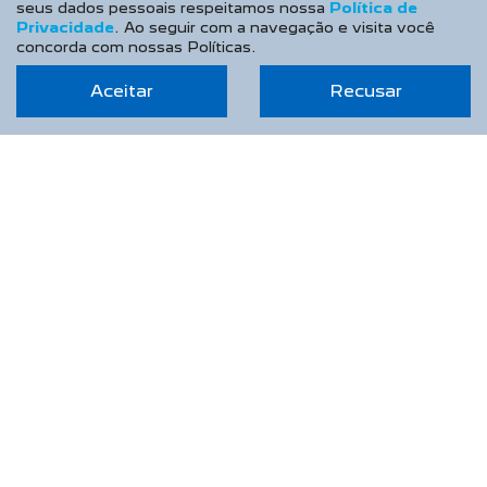
seus dados pessoais respeitamos nossa
Política de
CONFIRA A OFERTA
Privacidade
. Ao seguir com a navegação e visita você
concorda com nossas Políticas.
Aceitar
Recusar
NOVO PEUGEOT 208
Allure Turbo 26/26