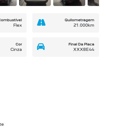
Combustível
Quilometragem
Flex
21.000km
Cor
Final Da Placa
Cinza
XXX8E44
te